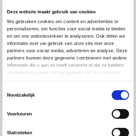
Deze website maakt gebruik van cookies
We gebruiken cookies om content en advertenties te
Werkt Façawood alleen voor
personaliseren, om functies voor social media te bieden
aannemers, of ook voor architecten?
en om ons websiteverkeer te analyseren. Ook delen we
informatie over uw gebruik van onze site met onze
Wij werken voor beide doelgroepen.
partners voor social media, adverteren en analyse. Deze
Voor aannemers verzorgen we het complete traject
partners kunnen deze gegevens combineren met andere
— van engineering tot montage — met één
informatie die u aan ze heeft verstrekt of die ze hebben
aanspreekpunt en één garantie.
verzameld op basis van uw gebruik van hun services.
Voor architecten en vastgoedpartijen denken we mee
Toestemmingsselectie
in de ontwerpfase, leveren we detailtekeningen,
Noodzakelijk
bestekteksten en technisch advies om het ontwerp
realiseerbaar te maken.
Voorkeuren
Statistieken