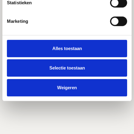
Statistieken
Over ons
Marketing
Contact
Onze producten
Alles toestaan
Hout-alu vliesgevels
Selectie toestaan
Volg ons
Weigeren
LinkedIn

Façawood
Zutphenstraat 10
7575 EJ Oldenzaal